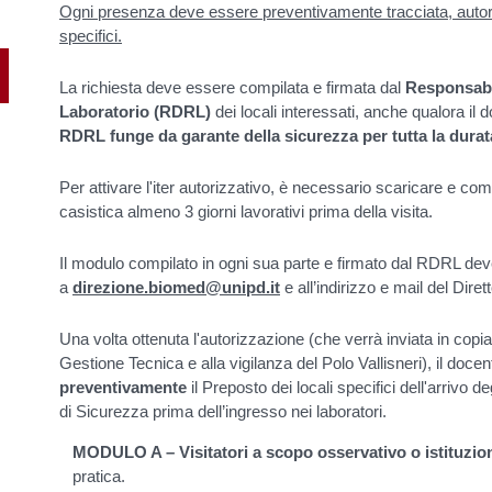
Ogni presenza deve essere preventivamente tracciata, autoriz
specifici.
La richiesta deve essere compilata e firmata dal
Responsabil
Laboratorio (RDRL)
dei locali interessati, anche qualora il 
RDRL funge da garante della sicurezza per tutta la durata
Per attivare l'iter autorizzativo, è necessario scaricare e com
casistica almeno 3 giorni lavorativi prima della visita.
Il modulo compilato in ogni sua parte e firmato dal RDRL d
a
direzione.biomed@unipd.it
e all’indirizzo e mail del Diret
Una volta ottenuta l'autorizzazione (che verrà inviata in cop
Gestione
Tecnica e alla vigilanza del Polo Vallisneri), il docen
preventivamente
il
Preposto dei locali specifici dell'arrivo de
di Sicurezza prima
dell’ingresso nei laboratori.
MODULO A – Visitatori a scopo osservativo o istituzio
pratica.