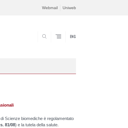
Webmail
Uniweb
ENG
SEARCH
asionali
to di Scienze biomediche è regolamentato
s. 81/08
) e la tutela della salute.