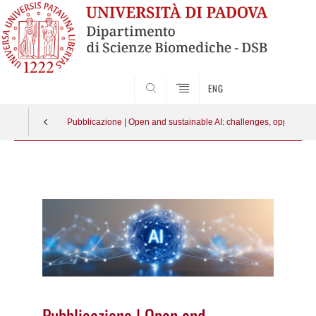
SEARCH
ENG
Pubblicazione | Open and sustainable AI: challenges, opportuniti
Vai
al
contenuto
Pubblicazione | Open and