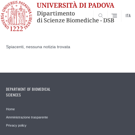
ITA
SEARCH
Vai
al
Spiacenti, nessuna notizia trovata
contenuto
DEPARTMENT OF BIOMEDICAL
SCIENCES
Home
Amministrazione trasparente
Privacy policy