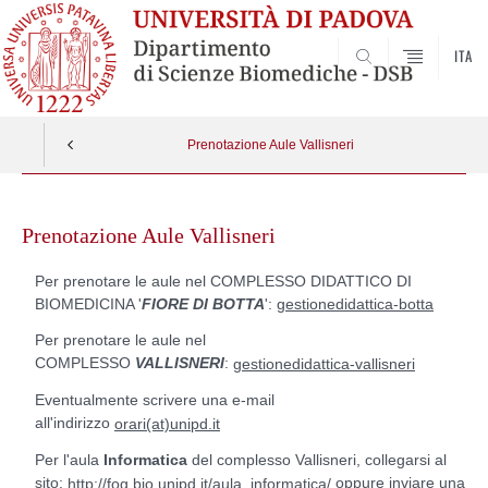
ITA
SEARCH
Prenotazione Aule Vallisneri
Skip
to
Prenotazione Aule Vallisneri
content
Per prenotare le aule nel COMPLESSO DIDATTICO DI
BIOMEDICINA '
FIORE DI BOTTA
':
gestionedidattica-botta
Per prenotare le aule nel
COMPLESSO
VALLISNERI
:
gestionedidattica-vallisneri
Eventualmente scrivere una e-mail
all'indirizzo
orari(at)unipd.it
Per l'aula
Informatica
del complesso Vallisneri, collegarsi al
sito:
oppure inviare una
http://fog.bio.unipd.it/aula_informatica/