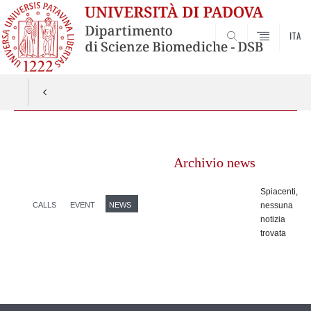
ITA
SEARCH
Vai
al
Archivio news
contenuto
Spiacenti,
CALLS
EVENT
NEWS
nessuna
notizia
trovata