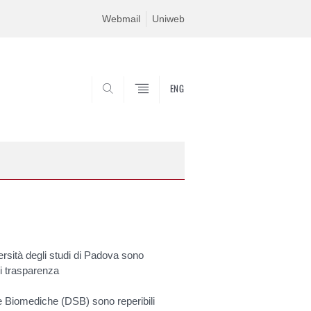
Webmail
Uniweb
ENG
SEARCH
ersità degli studi di Padova sono
 di trasparenza
nze Biomediche (DSB) sono reperibili