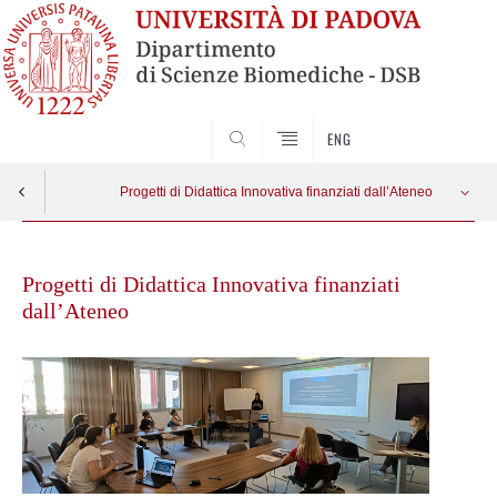
SEARCH
ENG
Progetti di Didattica Innovativa finanziati dall’Ateneo
Skip
ABILiTY
Apri menu
to
Progetti di Didattica Innovativa finanziati
content
dall’Ateneo
VirtuaLab