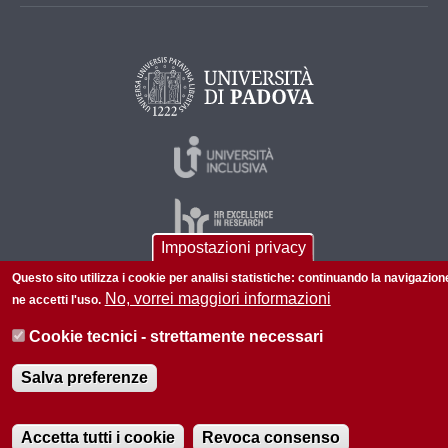
Impostazioni privacy
Questo sito utilizza i cookie per analisi statistiche: continuando la navigazion
No, vorrei maggiori informazioni
ne accetti l'uso.
© 2026 Università di Padova - Tutti i diritti riservati
P.I. 00742430283 C.F. 80006480281
Cookie tecnici - strettamente necessari
Informazioni su questo sito
Privacy policy
Salva preferenze
Accetta tutti i cookie
Revoca consenso