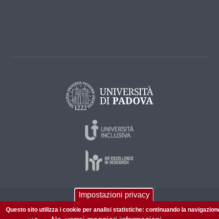
Impostazioni privacy
© 2026 Università di Padova - Tutti i diritti riservati
Questo sito utilizza i cookie per analisi statistiche: continuando la navigazion
P.I. 00742430283 C.F. 80006480281