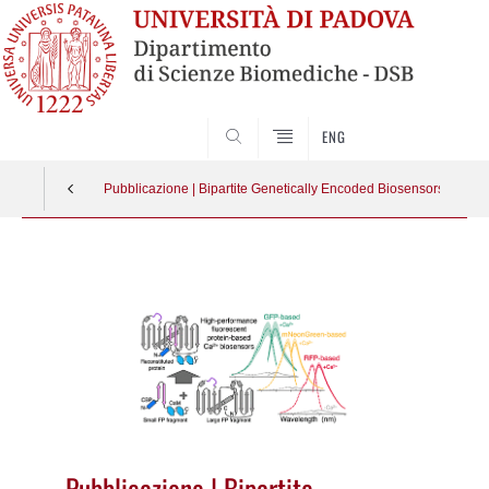
SEARCH
ENG
Pubblicazione | Bipartite Genetically Encoded Biosensors to 
Vai
al
contenuto
Pubblicazione | Bipartite