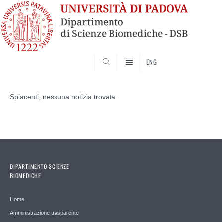
SEARCH
ENG
Vai
al
Spiacenti, nessuna notizia trovata
contenuto
DIPARTIMENTO SCIENZE
BIOMEDICHE
Home
Amministrazione trasparente