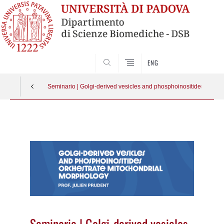
SEARCH
ENG
Seminario | Golgi-derived vesicles and phosphoinositides orche
Vai
al
contenuto
Seminario | Golgi-derived vesicles