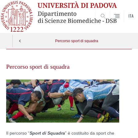
ITA
SEARCH
Percorso sport di squadra
Skip
to
Percorso sport di squadra
content
Il percorso “
Sport di Squadra
” è costituito da sport che