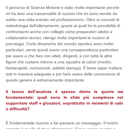
Il percorso di Scienze Motorie è stato molto importante perché
mi ha dato una trasversalità di nozioni che mi sono servite da
subito una volta entrato nel professionismo. Oltre ai concetti di
metodologia dell’allenamento, grazie ai quali ho la possibilità di
confrontarmi anche con colleghi come preparatori atletici e
collaboratori tecnici, ritengo molto importanti le nozioni di
psicologia. Certe dinamiche del mondo sportivo sono molto
particolari, serve quindi avere una consapevolezza particolare
per avere a che fare con atleti, dirigenti, e con tutte le altre
figure che ruotano intorno a una squadra di calcio (medici,
fisioterapisti, nutrizionisti, addetti stampa). È bene saper trattare
tutti in maniera adeguata e per farlo avere delle conoscenze di
questo genere è estremamente importante.
Il lavoro dell’analista è spesso dietro le quinte ma
fondamentale: quali sono le sfide più complesse nel
supportare staff e giocatori, soprattutto in momenti di calo
o difficoltà?
È fondamentale riuscire a far passare un messaggio. Il nostro
compito è quello di dare informazioni. Serve capire quante e