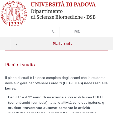
SEARCH
ENG
Piani di studio
Skip
to
Piani di studio
content
Il piano di studi è l'elenco completo degli esami che lo studente
deve svolgere per ottenere i
crediti (CFU/ECTS) necessari alla
laurea.
Per il 1° e il 2° anno di iscrizione
al corso di laurea BHEH
(per entrambi i curricula): tutte le attività sono obbligatorie,
gli
studenti troveranno automaticamente le attività
didattiche caricate nel loro libretto.
Il piano di studi è